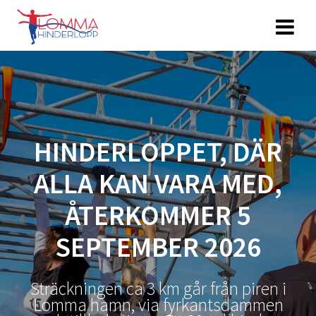
Hoppa
till
innehåll
HINDERLOPPET, DÄR
ALLA KAN VARA MED,
ÅTERKOMMER 5
SEPTEMBER 2026
Sträckningen ca 3 km går från piren i
Lomma hamn, via fyrkantsdammen