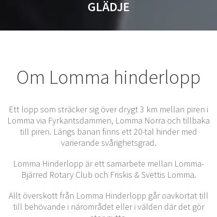
GLÄDJE
Om Lomma hinderlopp
Ett lopp som sträcker sig över drygt 3 km mellan piren i
Lomma via Fyrkantsdammen, Lomma Norra och tillbaka
till piren. Längs banan finns ett 20-tal hinder med
varierande svårighetsgrad.
Lomma Hinderlopp är ett samarbete mellan Lomma-
Bjärred Rotary Club och Friskis & Svettis Lomma.
Allt överskott från Lomma Hinderlopp går oavkortat till
till behövande i närområdet eller i välden där det gör